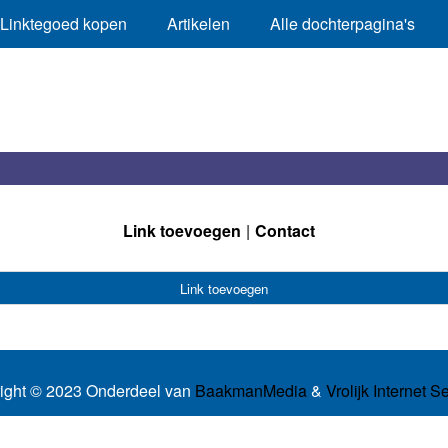
Linktegoed kopen
Artikelen
Alle dochterpagina's
Link toevoegen
Contact
Link toevoegen
ight © 2023 Onderdeel van
BaakmanMedia
&
Vrolijk Internet S